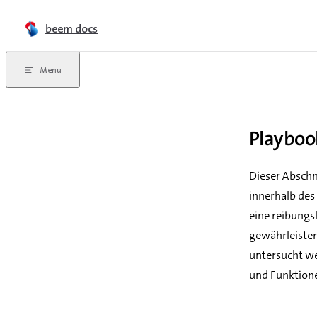
Skip to content
beem docs
Menu
Playboo
Dieser Abschn
innerhalb des
eine reibungs
gewährleisten
untersucht wer
und Funktione